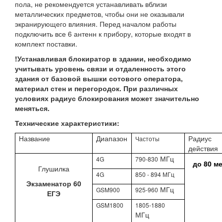
пола, не рекомендуется устанавливать вблизи
металлических предметов, чтобы они не оказывали
экранирующего влияния. Перед началом работы
подключить все 6 антенн к прибору, которые входят в
комплект поставки.
!Устанавливая блокиратор в здании, необходимо
учитывать уровень связи и отдаленность этого
здания от базовой вышки сотового оператора,
материал стен и перегородок. При различных
условиях радиус блокирования может значительно
меняться.
Технические характеристики:
Название
Диапазон
Радиус
Частоты
действия
МГц
4G
790-830
до 80 м
Глушилка
4G
850 - 894 МГц
Экзаменатор 60
МГц
GSM900
925-960
ЕГЭ
GSM1800
1805-1880
МГц