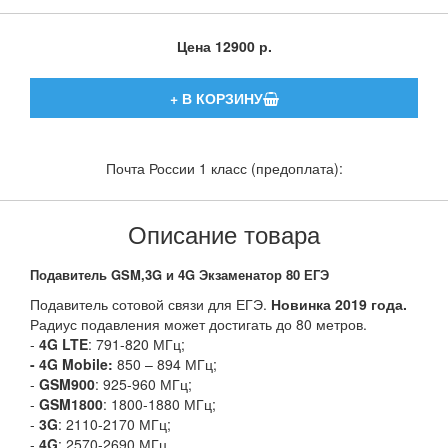
Цена
12900 р.
Почта России 1 класс (предоплата):
Описание товара
Подавитель GSM,3G и 4G Экзаменатор 80 ЕГЭ
Подавитель сотовой связи для ЕГЭ.
Новинка 2019 года.
Радиус подавления может достигать до 80 метров.
-
4G LTE
: 791-820 МГц;
- 4G Mobile:
850 – 894 МГц;
-
GSM900
: 925-960 МГц;
-
GSM1800
: 1800-1880 МГц;
-
3G
: 2110-2170 МГц;
-
4G
: 2570-2690 МГц.