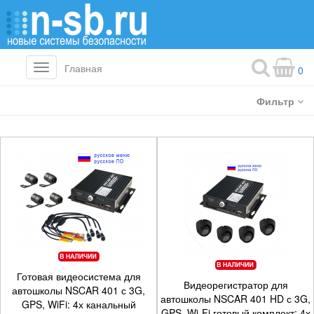
Главная
Toggle
0
navigation
Фильтр
Готовая видеосистема для
Видеорегистратор для
автошколы NSCAR 401 с 3G,
автошколы NSCAR 401 HD с 3G,
GPS, WiFi: 4х канальный
GPS, Wi-Fi готовый комплект: 4х