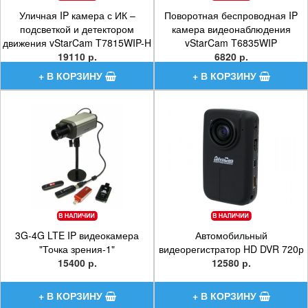
Уличная IP камера с ИК –
Поворотная беспроводная IP
подсветкой и детектором
камера видеонаблюдения
движения vStarCam T7815WIP-H
vStarCam T6835WIP
19110 р.
6820 р.
3G-4G LTE IP видеокамера
Автомобильный
"Точка зрения-1"
видеорегистратор HD DVR 720р
15400 р.
12580 р.