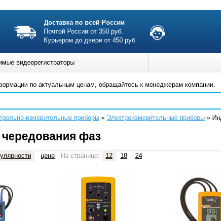
Доставка по всей России
Почтой России от 350 руб.
Курьером до двери от 450 руб.
имые видеорегистраторы
формации по актуальным ценам, обращайтесь к менеджерам компании.
трольно-измерительные приборы
»
Электроизмерительные приборы
»
Ин
 чередования фаз
улярности
цене
На странице:
12
18
24