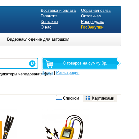
Доставка и оплата
Обратная связь
Гарантия
Оптовикам
Контакты
Распродажа
О нас
ГосЗакупки
Видеонаблюдение для автошкол
0 товаров на сумму 0р.
Войти
|
Регистрация
дикаторы чередования фаз
Списком
Картинками