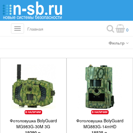
Главная
Toggle
0
navigation
Фильтр
Фотоловушка BolyGuard
Фотоловушка BolyGuard
MG983G-30M 3G
MG883G-14mHD
19290 р.
18525 р.