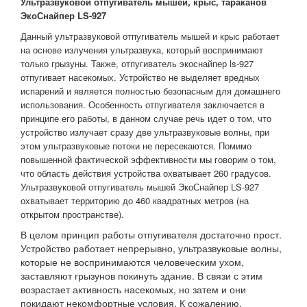
Ультразвуковой отпугиватель мышей, крыс, тараканов
ЭкоСнайпер LS-927
Данный ультразвуковой отпугиватель мышей и крыс работает
на основе излучения ультразвука, который воспринимают
только грызуны. Также, отпугиватель экоснайпер ls-927
отпугивает насекомых.
Устройство не выделяет вредных
испарений и является полностью безопасным для домашнего
использования.
Особенность отпугивателя заключается в
принципе его работы, в данном случае речь идет о том, что
устройство излучает сразу две ультразвуковые волны, при
этом ультразвуковые потоки не пересекаются. Помимо
повышенной фактической эффективности мы говорим о том,
что область действия устройства охватывает 260 градусов.
Ультразвуковой отпугиватель мышей ЭкоСнайпер LS-927
охватывает территорию до 460 квадратных метров (на
открытом пространстве).
В целом принцип работы отпугивателя достаточно прост.
Устройство работает непрерывно, ультразвуковые волны,
которые не воспринимаются человеческим ухом,
заставляют грызунов покинуть здание. В связи с этим
возрастает активность насекомых, но затем и они
покидают некомфортные условия. К сожалению,