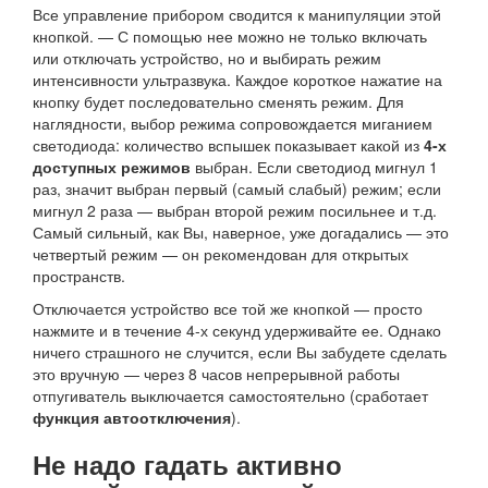
Все управление прибором сводится к манипуляции этой
кнопкой. — С помощью нее можно не только включать
или отключать устройство, но и выбирать режим
интенсивности ультразвука. Каждое короткое нажатие на
кнопку будет последовательно сменять режим. Для
наглядности, выбор режима сопровождается миганием
светодиода: количество вспышек показывает какой из
4-х
доступных режимов
выбран. Если светодиод мигнул 1
раз, значит выбран первый (самый слабый) режим; если
мигнул 2 раза — выбран второй режим посильнее и т.д.
Самый сильный, как Вы, наверное, уже догадались — это
четвертый режим — он рекомендован для открытых
пространств.
Отключается устройство все той же кнопкой — просто
нажмите и в течение 4-х секунд удерживайте ее. Однако
ничего страшного не случится, если Вы забудете сделать
это вручную — через 8 часов непрерывной работы
отпугиватель выключается самостоятельно (сработает
функция автоотключения
).
Не надо гадать активно