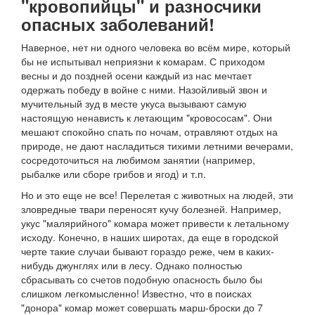
"кровопийцы" и разносчики
опасных заболеваний!
Наверное, нет ни одного человека во всём мире, который
бы не испытывал неприязни к комарам. С приходом
весны и до поздней осени каждый из нас мечтает
одержать победу в войне с ними. Назойливый звон и
мучительный зуд в месте укуса вызывают самую
настоящую ненависть к летающим "кровососам". Они
мешают спокойно спать по ночам, отравляют отдых на
природе, не дают насладиться тихими летними вечерами,
сосредоточиться на любимом занятии (например,
рыбалке или сборе грибов и ягод) и т.п.
Но и это еще не все! Перелетая с животных на людей, эти
зловредные твари переносят кучу болезней. Например,
укус "малярийного" комара может привести к летальному
исходу. Конечно, в наших широтах, да еще в городской
черте такие случаи бывают гораздо реже, чем в каких-
нибудь джунглях или в лесу. Однако полностью
сбрасывать со счетов подобную опасность было бы
слишком легкомысленно! Известно, что в поисках
"донора" комар может совершать марш-броски до 7