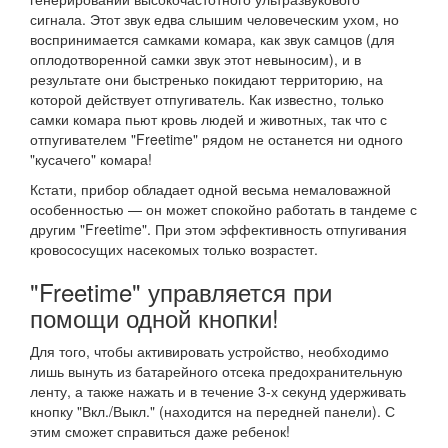
сигнала. Этот звук едва слышим человеческим ухом, но
воспринимается самками комара, как звук самцов (для
оплодотворенной самки звук этот невыносим), и в
результате они быстренько покидают территорию, на
которой действует отпугиватель. Как известно, только
самки комара пьют кровь людей и животных, так что с
отпугивателем "Freetime" рядом не останется ни одного
"кусачего" комара!
Кстати, прибор обладает одной весьма немаловажной
особенностью — он может спокойно работать в тандеме с
другим "Freetime". При этом эффективность отпугивания
кровососущих насекомых только возрастет.
"Freetime" управляется при
помощи одной кнопки!
Для того, чтобы активировать устройство, необходимо
лишь вынуть из батарейного отсека предохранительную
ленту, а также нажать и в течение 3-х секунд удерживать
кнопку "Вкл./Выкл." (находится на передней панели). С
этим сможет справиться даже ребенок!