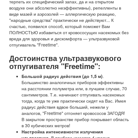
терпеть их специфический запах, да и на открытом
воздухе они абсолютно неэффективны), репелленты в
виде мазей и аэрозолей — аллергическую реакцию,
"народные средства" практически не действуют... К
счастью, появился способ, который поможет Вам
ПОЛНОСТЬЮ избавиться от кровососущих насекомых без
вреда для здоровья и дискомфорта — ультразвуковой
отпугиватель "Freetime".
Достоинства ультразвукового
отпугивателя "Freetime":
Большой радиус действия (до 1,5 м)
.
Большинство аналогичных приборов эффективны
на расстоянии полуметра или, в лучшем случае, 70
сантиметров. Т.е. начинают отпугивать насекомых
тогда, когда те уже практически сидят на Вас. Имея
радиус действия вдвое больший, нежели у
аналогов, "Freetime" отгоняет кровососов ЗАГОДЯ!
В закрытом пространстве прибор покрывает область
в 30 кубических метров!
Настройка интенсивности излучения
ультразвука.
В приборе имеется
4 уровня