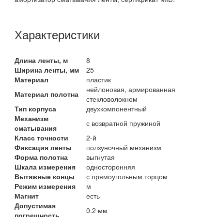
Характеристики
Длина ленты, м
8
Ширина ленты, мм
25
Материал
пластик
нейлоновая, армированная
Материал полотна
стекловолокном
Тип корпуса
двухкомпонентный
Механизм
с возвратной пружиной
сматывания
Класс точности
2-й
Фиксация ленты
ползуночный механизм
Форма полотна
выгнутая
Шкала измерения
односторонняя
Вытяжные концы
с прямоугольным торцом
Режим измерения
м
Магнит
есть
Допустимая
0.2 мм
погрешность