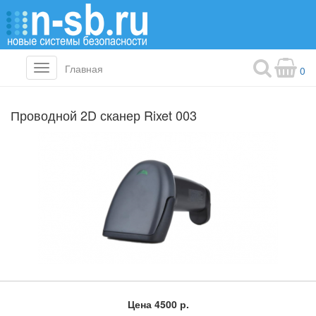
Главная
Toggle
0
navigation
Проводной 2D сканер Rixet 003
Цена
4500 р.