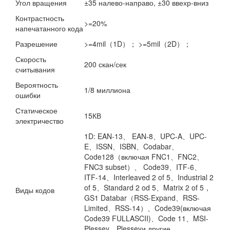
Угол вращения
±35 налево-направо, ±30 ввехр-вниз
Контрастность
>=20%
напечатанного кода
Разрешение
>=4mil（1D）； >=5mil（2D）；
Скорость
200 скан/сек
считывания
Вероятность
1/8 миллиона
ошибки
Статическое
15КВ
электричество
1D: EAN-13、 EAN-8、UPC-A、UPC-
E、ISSN、ISBN、Codabar、
Code128（включая FNC1、FNC2、
FNC3 subset）、 Code39、ITF-6、
ITF-14、Interleaved 2 of 5、Industrial 2
of 5、Standard 2 od 5、Matrix 2 of 5，
Виды кодов
GS1 Databar（RSS-Expand、RSS-
Limited、RSS-14）、Code39(включая
Code39 FULLASCII)、Code 11、MSI-
Plessey、Plesseyи другие