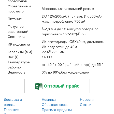
протоколов
Управление и
Многопользовательский режим
просмотр
DC 12V/200мА, (при вкл. ИК 500мА)
Питание
макс. потребление 750мA
Фокусное
f=2,8 мм до 12 мм(угол обзора по
расстояние/
горизонтали 92°-20°)/F=2.0
Светосила
ИК-светодиоды: Ø5X42шт, дальность
ИК подсветка
ИК-подсветки до 40м
Габариты (мм)
220Ø х 80 мм
Вес (г)
1400 г
Температура
от -40 ° (-20 ° рабочий старт) до 55 °
рабочая
Влажность
0% до 90%,без конденсации
Оптовый прайс
Доставка и
Новинки
Новости
оплата
Обратная связь
Статьи
Гарантия
Правила продажи