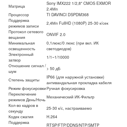
Sony IMX222 1/2,8" CMOS EXMOR
Матрица
2.4Мп
Процессор
TI DAVINCI DSPDM368
Поддержка
2,4Мп FullHD (1080P) 25-30 к/сек
режимов записи
Протокол сетевого
ONVIF 2.0
вещания
Минимальная
0,1люкс/0 люкс (при вкл. ИК
освещенность
светодиодов)
Электронный
1/1~1/10000
затвор
Отношение сигнал /
> 50 дБ
шум
IP66 (для наружной установки)
Степень защиты
антивандальная прокладка кабеля
Режим фокусировки
Ручная фокусировка
Переключение
Механический ИК-Фильтр
режимов День/Ночь
Кол-во кадров в
25-30 к/с, настраиваемо
секунду
Кодек сжатия
H.264
Поддержка
RTSP/FTP/DDNS/NTP/SMTP