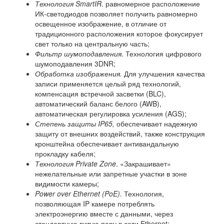
Технология SmartIR
. равномерное расположение
ИК-светодиодов позволяет получить равномерно
освещенное изображение, в отличие от
традиционного расположения которое фокусирует
свет только на центральную часть;
Фильтр шумоподавления.
Технология цифрового
шумоподавления 3DNR;
Обработка изображения.
Для улучшения качества
записи применяется целый ряд технологий,
компенсация встречной засветки (BLC),
автоматический баланс белого (AWB),
автоматическая регулировка усиления (AGS);
Степень защиты IP65,
обеспечивает надежную
защиту от внешних воздействий, также конструкция
кронштейна обеспечивает антивандальную
прокладку кабеля;
Технология Private Zone
. «Закрашивает»
нежелательные или запретные участки в зоне
видимости камеры;
Power over Ethernet (PoE).
Технология,
позволяющая IP камере потреблять
электроэнергию вместе с данными, через
стандартную витую пару в сети Ethernet;