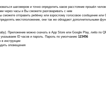
зоваться шагомером и точно определить какое расстояние прошёл челов
ами через часы и Вы сможете разговаривать с ним
 сможете отправить ребёнку или взрослому голосовое сообщение или
определять местоположение, они так же обладают дополнительными функ
y). Приложение можно скачать в App Store или Google Play, либо по QR
 указываем ID часов и пароль. Пароль по умолчанию
123456
 в инструкции
одить оповещения