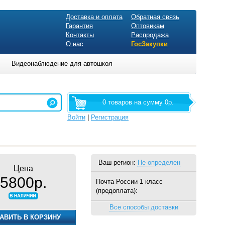
Доставка и оплата
Обратная связь
Гарантия
Оптовикам
Контакты
Распродажа
О нас
ГосЗакупки
Видеонаблюдение для автошкол
0 товаров на сумму 0р.
Войти
|
Регистрация
Ваш регион:
Не определен
Цена
5800р.
Почта России 1 класс
(предоплата):
Все способы доставки