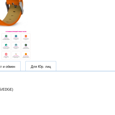
т и обмен
Для Юр. лиц
RS/EDGE)