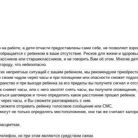
 на работе, а дети отчасти предоставлены сами себе, не позволяет взр
а обращается с ребенком в ваше отсутствие. Рисков для жизни и здоровь
ссников или старшеклассников, и не говорить Вам об этом. Многие дет
городу, что небезопасно.
гих неприятных ситуаций с вашим ребенком, мы рекомендуем приобрест
о своим чадом через часы и при похищении или опасности сможет пода
транство и при выходе ребенка за его приделы вы получите сигнал и от
 снимет часы, или с него захотят снять часы, вы получите оповещение, 
ься шагомером и точно определить какое расстояние прошел ребенок.
 через часы, и Вы сможете разговаривать с ним.
сможете отправить ребенку голосовое сообщение или СМС.
могут не только определять местоположение, они так же считают калори
расцветках.
телефон, но при этом являются средством связи.