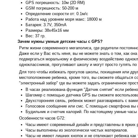
GPS погрешность: 10м (2D RM)
GSM погрешность: 50-200 м
Определение скорости от: 0.1м/с
Работа над уровнем моря макс: 18000 м
Батарея: 3.7V, 350mA
Размеры: 38х45х16 мм
Вес: 37 гр.
Зачем нужны умные детские часы с GPS?
Ритм жизни современного мегаполиса, где родители постоянно
Даже если у Вас есть няня, вы не можете знать о том, как он
подвергаться моральному и физическому воздействию однокла
одноклассников, прогуливают школу и могут просто гулять по 
Для того чтобы избежать прогулов школы, похищения или дру
местоположение ребенка, кроме того, вы сможете общаться с
"электронный забор" где вы можете задать ограниченное прос
В часах реализована функция "Датчик снятия" если ребенок
Шагомер с помощью датчика GPS вы сможете воспользоват
Двухсторонняя связь, ребенок может разговаривать с вами
Голосовое сообщение или смс. С помощью смартфона вы 
Будильник и счетчик калорий. По настоящему умные часы 
Особенности часов G72:
Часы имеют современный дизайн и представлены в ярких 
Часы выполнены из экологически чистых материалов.
Часы не имеют лишних кнопок и не отвлекают ребенка как 