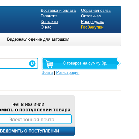
Доставка и оплата
Обратная связь
Гарантия
Оптовикам
Контакты
Распродажа
О нас
ГосЗакупки
Видеонаблюдение для автошкол
0 товаров на сумму 0р.
Войти
|
Регистрация
нет в наличии
омить о поступлении товара
Электронная почта