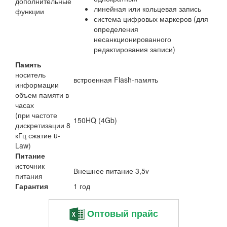
дополнительные
линейная или кольцевая запись
функции
система цифровых маркеров (для
определения
несанкционированного
редактирования записи)
Память
носитель
встроенная Flash-память
информации
объем памяти в
часах
(при частоте
150HQ (4Gb)
дискретизации 8
кГц сжатие u-
Law)
Питание
источник
Внешнее питание 3,5v
питания
Гарантия
1 год
Оптовый прайс