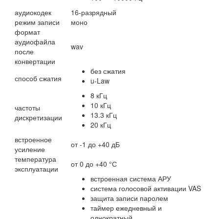
аудиокодек
16-разрядный
режим записи
моно
формат
аудиофайла
wav
после
конвертации
без сжатия
способ сжатия
u-Law
8 кГц
10 кГц
частоты
13.3 кГц
дискретизации
20 кГц
встроенное
от -1 до +40 дБ
усиление
температура
от 0 до +40 °С
эксплуатации
встроенная система АРУ
система голосовой активации VAS
защита записи паролем
таймер ежедневный и
однократный