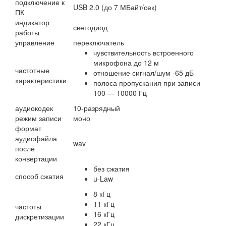
подключение к
USB 2.0 (до 7 МБайт/сек)
ПК
индикатор
светодиод
работы
управление
переключатель
чувствительность встроенного
микрофона до 12 м
частотные
отношение сигнал/шум -65 дБ
характеристики
полоса пропускания при записи
100 — 10000 Гц
аудиокодек
10-разрядный
режим записи
моно
формат
аудиофайла
wav
после
конвертации
без сжатия
способ сжатия
u-Law
8 кГц
11 кГц
частоты
16 кГц
дискретизации
22 кГц