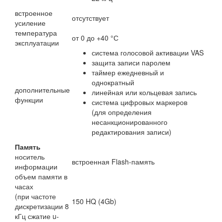
встроенное
отсутствует
усиление
температура
от 0 до +40 °С
эксплуатации
система голосовой активации VAS
защита записи паролем
таймер ежедневный и
однократный
дополнительные
линейная или кольцевая запись
функции
система цифровых маркеров
(для определения
несанкционированного
редактирования записи)
Память
носитель
встроенная Flash-память
информации
объем памяти в
часах
(при частоте
150 HQ (4Gb)
дискретизации 8
кГц сжатие u-