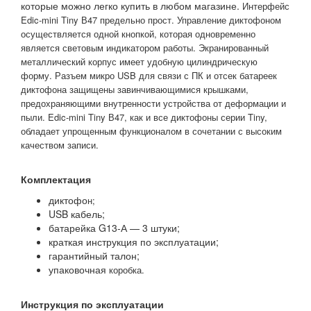
которые можно легко купить в любом магазине.
Интерфейс
Edic-mini Tiny В47 предельно прост. Управление диктофоном
осуществляется одной кнопкой, которая одновременно
является световым индикатором работы.
Экранированный
металлический корпус имеет удобную цилиндрическую
форму.
Разъем микро USB для связи с ПК и отсек батареек
диктофона защищены завинчивающимися крышками,
предохраняющими внутренности устройства от деформации и
пыли.
Edic-mini Tiny В47, как и все диктофоны серии Tiny,
обладает упрощенным функционалом в сочетании с высоким
качеством записи.
Комплектация
диктофо
н;
USB кабель;
батарейка G13-А — 3 штуки;
краткая инструкция по эксплуатации;
гарантийный талон;
упаковочная
коробка.
Инструкция по эксплуатации