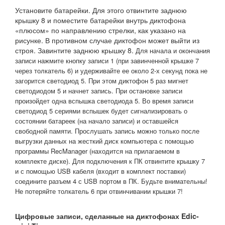
Установите батарейки. Для этого отвинтите заднюю
крышку 8 и поместите батарейки внутрь диктофона
«плюсом» по направлению стрелки, как указано на
рисунке. В противном случае диктофон может выйти из
строя. Завинтите заднюю крышку 8.
Для начала и окончания
записи нажмите кнопку записи 1 (при завинченной крышке 7
через толкатель 6) и удерживайте ее около 2-х секунд пока не
загорится светодиод 5. При этом диктофон 5 раз мигнет
светодиодом 5 и начнет запись. При остановке записи
произойдет одна вспышка светодиода 5. Во время записи
светодиод 5 сериями вспышек будет сигнализировать о
состоянии батареек (на начало записи) и оставшейся
свободной памяти. Прослушать запись можно только после
выгрузки данных на жесткий диск компьютера с помощью
программы RecManager (находится на прилагаемом в
комплекте диске). Для подключения к ПК отвинтите крышку 7
и с помощью USB кабеля (входит в комплект поставки)
соедините разъем 4 с USB портом в ПК. Будьте внимательны!
Не потеряйте толкатель 6 при отвинчивании крышки 7!
Цифровые записи, сделанные на диктофонах Edic-