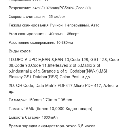
Разрешение:
≥4mil/0.076mm(PCS90%,Code 39)
Скорость считывания: 25 см/cек
Режим сканирования
Ручной, Непрерывный, Авто
Угол сканирования:
±40гориз, ±35верт
Расстояние сканирования: 10-380мм
Виды кодов:
1D:UPC-A,UPC-E,EAN-8,EAN-13,Code 128, GS1-128, Code
39,Code 93,Code 11,Interleaved 2 of 5,Matrix 2 of
5,Industrial 2 of 5,Strande 2 of 5, Codabar(NW-7),MSI
Plessey,GS1 Databar(RSS),China Post, и др.
2D: QR Code, Data Matrix,PDF417,Micro PDF 417, Aztec, и
др.
Размеры: 150mm * 70mm * 95mm
Память 16Mb (более 10,0000 Кодов товара)
Емкость батареи
1600mAh
Время зарядки аккумулятора-около 6,5 часов