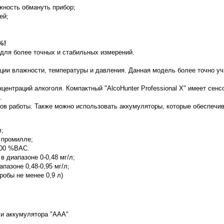
жность обмануть прибор;
ей;
%!
для более точных и стабильных измерений.
ии влажности, температуры и давления. Данная модель более точно у
нтраций алкоголя. Компактный "AlcoHunter Professional X" имеет сенс
.
ов работы. Также можно использовать аккумуляторы, которые обеспечив
л;
0 промилле;
,500 %BAC.
 в диапазоне 0-0,48 мг/л;
пазоне 0,48-0,95 мг/л;
робы не менее 0,9 л)
ли аккумулятора "ААА"