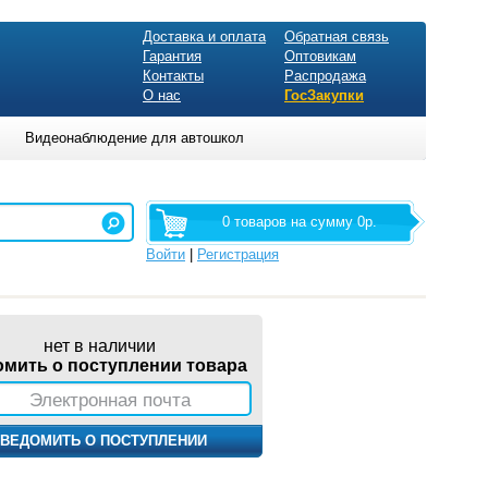
Доставка и оплата
Обратная связь
Гарантия
Оптовикам
Контакты
Распродажа
О нас
ГосЗакупки
Видеонаблюдение для автошкол
0 товаров на сумму 0р.
Войти
|
Регистрация
нет в наличии
омить о поступлении товара
Электронная почта