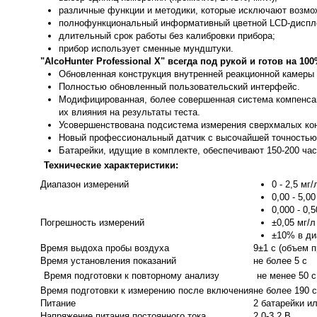
различные функции и методики, которые исключают возмо
полнофункциональный информативный цветной LCD-диспл
длительный срок работы без калибровки прибора;
прибор использует сменные мундштуки.
"AlcoHunter Professional X" всегда под рукой и готов на 100
Обновленная конструкция внутренней реакционной камеры 
Полностью обновленный пользовательский интерфейс.
Модифицированная, более совершенная система компенсац
их влияния на результаты теста.
Усовершенствована подсистема измерения сверхмалых конце
Новый профессиональный датчик с высочайшей точностью
Батарейки, идущие в комплекте, обеспечивают 150-200 час
Технические характеристики:
Диапазон измерений
0 - 2,5 мг/
0,00 - 5,0
0,000 - 0
Погрешность измерений
±0,05 мг/л
±10% в диа
Время выдоха пробы воздуха
9±1 с (объем п
Время установления показаний
не более 5 с
Время подготовки к повторному анализу
не менее 50 с
Время подготовки к измерению после включения
не более 190 с
Питание
2 батарейки и
Напряжение питания постоянного тока
2,0-3,2 В