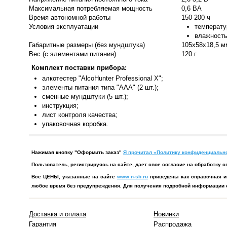
Максимальная потребляемая мощность
0,6 ВА
Время автономной работы
150-200 ч
Условия эксплуатации
температур
влажность
Габаритные размеры (без мундштука)
105х58х18,5 м
Вес (с элементами питания)
120 г
Комплект поставки прибора:
алкотестер "AlcoHunter Professional X";
элементы питания типа "AAA" (2 шт.);
сменные мундштуки (5 шт.);
инструкция;
лист контроля качества;
упаковочная коробка.
Нажимая кнопку "Оформить заказ"
Я прочитал «Политику конфиденциально
Пользователь, регистрируясь на сайте, дает свое согласие на обработк
Все ЦЕНЫ, указанные на сайте
www.n-sb.ru
приведены как справочная и
любое время без предупреждения. Для получения подробной информации о
Доставка и оплата
Новинки
Гарантия
Распродажа